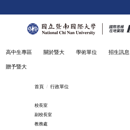
跳
到
主
要
內
容
區
高中生專區
關於暨大
學術單位
招生訊息
贈予暨大
首頁
行政單位
校長室
副校長室
教務處