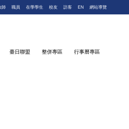
教師
職員
在學學生
校友
訪客
EN
網站導覽
臺日聯盟
整併專區
行事曆專區