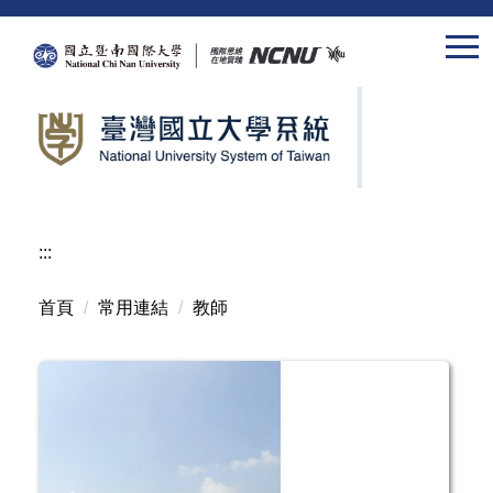
跳
到
主
要
內
容
區
:::
首頁
常用連結
教師