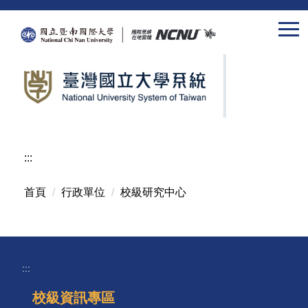
跳
到
主
要
內
容
區
:::
首頁
行政單位
校級研究中心
:::
校級資訊專區