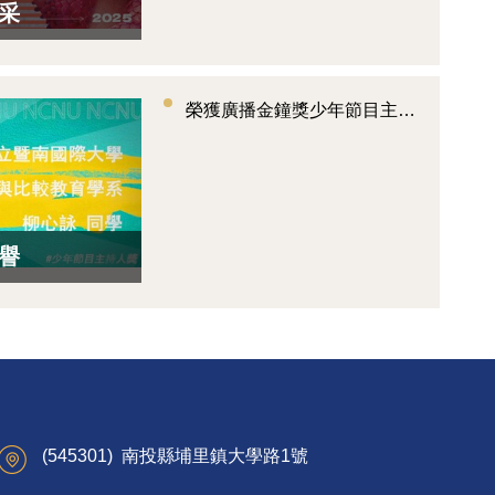
采
榮獲廣播金鐘獎少年節目主持人獎！國比系大一新生柳心詠同學訪談
譽
(545301) 南投縣埔里鎮大學路1號