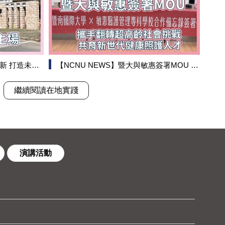
造未來領袖主場
【NCNU NEWS】暨大與敏惠簽署MOU 攜手翻轉超高齡社會挑戰 共育新世代健康照護人才
繼續閱讀在地實踐
演講活動