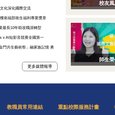
校友風
合文化深化國際交流
榮獲衛福部衛生福利專業獎章
業最長10年助攻職涯轉型
x AI短影音競賽全國第一
金門共生藝術祭」融家族記憶 勇
師生榮
更多媒體報導
教職員常用連結
重點校際服務計畫