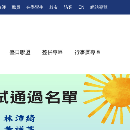
教師
職員
在學學生
校友
訪客
EN
網站導覽
臺日聯盟
整併專區
行事曆專區