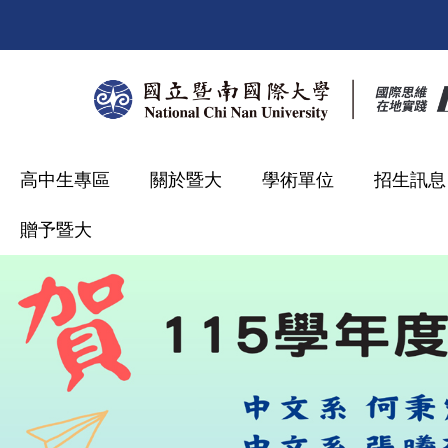
跳
到
主
要
內
容
區
高中生專區
關於暨大
學術單位
招生訊息
贈予暨大