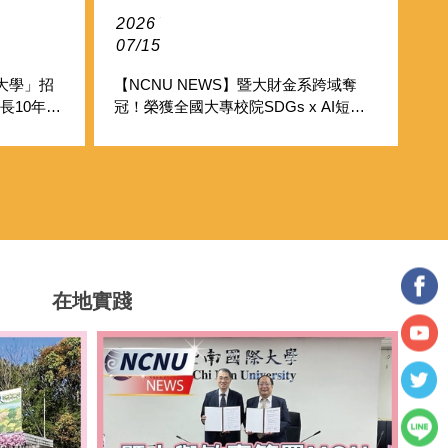
2026/
07/15
+大學」招
【NCNU NEWS】暨大財金系跨域奪
長10年助
冠！榮獲全國大專校院SDGs x AI短影
音競賽全國第一
在地實踐