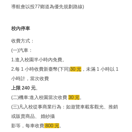
導航會以投77鄉道為優先規劃路線)
校內停車
收費方式：
(一)汽車：
1.進入校園半小時內免費。
2.每 1 小時收費新臺幣(下同)
30 元
，未滿 1 小時以 1
小時計，當次收費
上限 240 元
。
(二)機車:進入校園當次收費
30 元
。
(三)凡入校從事商業行為：如遊覽車載客觀光、推銷
或販賣商品、 婚紗攝
影等，每車收費
800 元
。