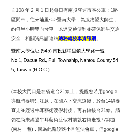
自108 年 2 月 1 日起每日有南投客運市區公車：1路
區間車，往來埔里<=>暨南大學，為服務暨大師生，
約每半小時雙向發車，以達交通便利並確保師生交通
安全，相關資訊請連結
總務處校車資訊網
。
暨南大學位址:(545) 南投縣埔里鎮大學路一號
No.1, Daxue Rd., Puli Township, Nantou County 54
5, Taiwan (R.O.C.)
(本校大門口是在省道台21線上，提醒您若用google
導航時要特別注意，在國六下交流道後，於台14線要
直走並經過牛耳藝術渡假村後，再右轉接台21線。請
勿在尚未經過牛耳藝術渡假村前就右轉走投77鄉道
(南村一巷)，因為此路段狹小且無法會車，但google