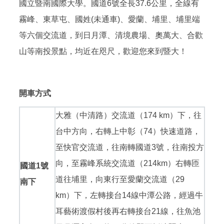
國立暨南國際大學。國道6號全長37.6公里，全線有
霧峰、東草屯、國姓(未通車)、愛蘭、埔里、埔里端
等六個交流道，到日月潭、清境農場、奧萬大、合歡
山等南投景點，均近在咫尺，歡迎您來到暨大！
開車方式
大雅（中清路）交流道（174 km）下，往
台中方向，右轉上中彰（74）快速道路，
至快官交流道，往南轉國道3號，往南投方
向，至霧峰系統交流道（214km）右轉匝
國道1號
道往埔里，向東行至愛蘭交流道（29
南下
km）下，左轉接台14線中潭公路，經過牛
耳藝術渡假村後再右轉接台21線，往魚池