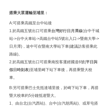
搭乘大眾運輸至埔里：
A:可搭乘高鐵至台中站後
1.於高鐵五號出口可搭乘
台灣好行日月潭線
(台中干城
站->台中火車站->高鐵台中站5號出入口->暨南大學->
日月潭)，途中可在暨南大學站下車(建議訪客搭乘此
路線)。
2.於高鐵五號出口可搭乘南投客運經國道6號(
平日與
假日時刻表
)至埔里崎下站下車後，再搭乘暨大校
車。
B:另可搭乘巴士先抵達埔里後，於崎下站下車，再搭
暨大校車約5分鐘抵達暨大。
1、由台北(台汽西站)、台中(台汽朝馬站)、或草屯搭