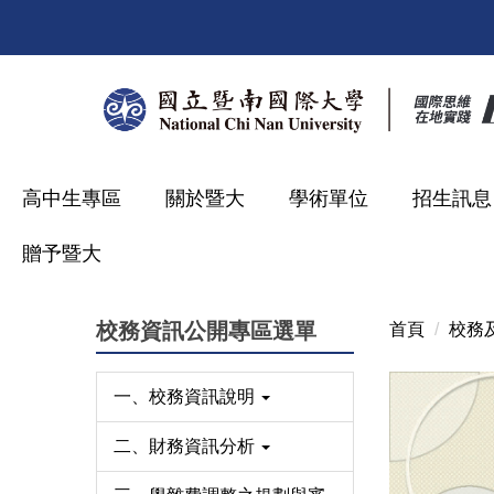
跳
到
主
要
內
容
區
高中生專區
關於暨大
學術單位
招生訊息
贈予暨大
校務資訊公開專區選單
首頁
校務
一、校務資訊說明
二、財務資訊分析