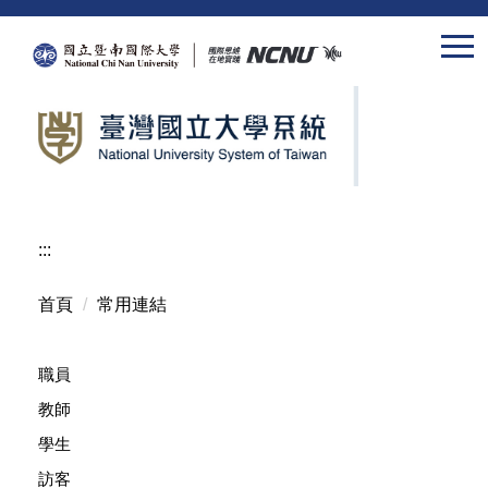
跳
到
主
要
內
容
區
:::
首頁
常用連結
職員
教師
學生
訪客