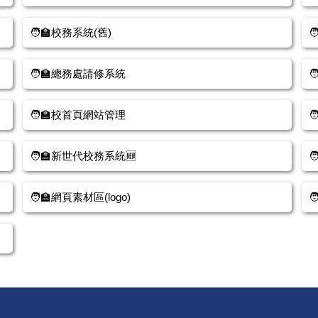
🧑‍🏫校務系統(舊)

🧑‍🏫總務處請修系統

🧑‍🏫校首頁網站管理

🧑‍🏫新世代校務系統🆕

🧑‍🏫網頁素材區(logo)
