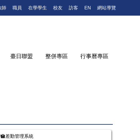
教師
職員
在學學生
校友
訪客
EN
網站導覽
臺日聯盟
整併專區
行事曆專區
‍🏫差勤管理系統