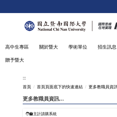
跳
到
主
要
內
容
區
高中生專區
關於暨大
學術單位
招生訊息
贈予暨大
:::
首頁
首頁頁面底下的快速連結
更多教職員資訊.
更多教職員資訊...
🧑‍🏫主計請購系統