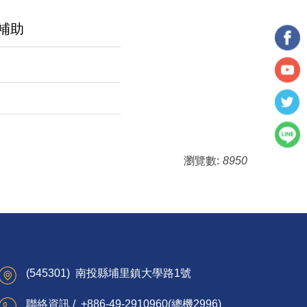
補助
瀏覽數:
8950
(545301) 南投縣埔里鎮大學路1號
聯絡資訊 / +886-49-2910960(總機2996)