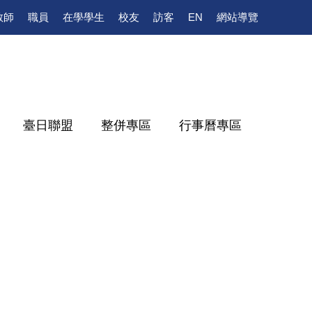
教師
職員
在學學生
校友
訪客
EN
網站導覽
臺日聯盟
整併專區
行事曆專區