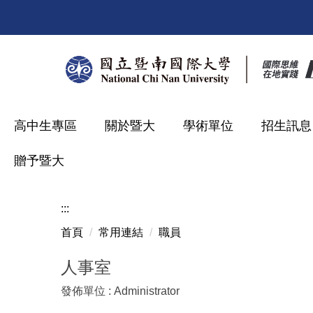
跳
到
主
要
內
容
區
高中生專區
關於暨大
學術單位
招生訊息
贈予暨大
:::
首頁
常用連結
職員
人事室
發佈單位 :
Administrator