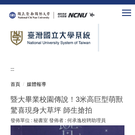
跳
到
主
要
內
容
區
:::
首頁
媒體報導
暨大畢業校園傳說！3米高巨型萌獸
驚喜現身大草坪 師生搶拍
發佈單位 :
秘書室
發佈者 :
何承逸校聘助理員