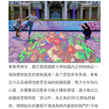
畢業季將至，國立暨南國際大學校園內正悄悄掀起一
場視覺與創意的冒險風潮！為了營造富有美感、青春
活力且具備環境教育意涵的校園氛圍，暨大今年別出
心裁，於圖書資訊暨多功能大樓前廣場，盛大推出以
校園保育類明星「穿山甲」為主角的3D立體地景藝
術。栩栩如生的畫面不僅成為校內最新的熱門打卡地