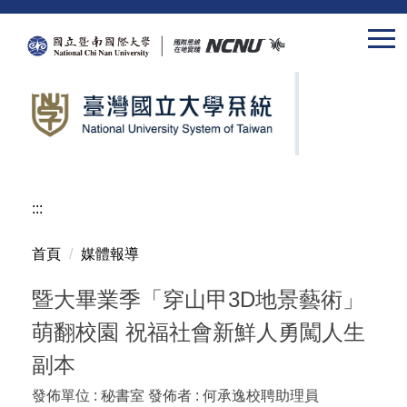
跳
到
主
要
內
容
區
:::
首頁
媒體報導
暨大畢業季「穿山甲3D地景藝術」
萌翻校園 祝福社會新鮮人勇闖人生
副本
發佈單位 :
秘書室
發佈者 :
何承逸校聘助理員