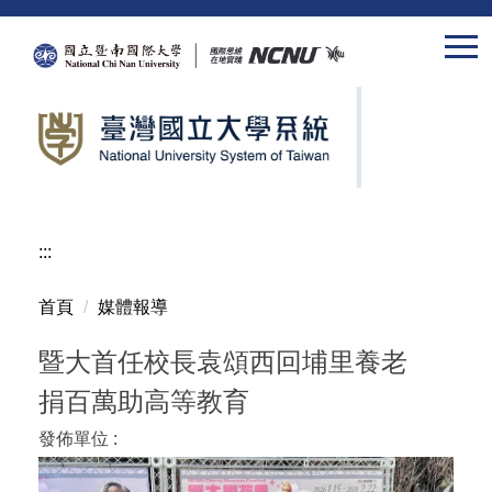
跳
到
主
要
內
容
區
:::
首頁
媒體報導
暨大首任校長袁頌西回埔里養老
捐百萬助高等教育
發佈單位 :