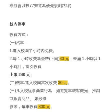
導航會以投77鄉道為優先規劃路線)
校內停車
收費方式：
(一)汽車：
1.進入校園半小時內免費。
2.每 1 小時收費新臺幣(下同)
30 元
，未滿 1 小時以 1
小時計，當次收費
上限 240 元
。
(二)機車:進入校園當次收費
30 元
。
(三)凡入校從事商業行為：如遊覽車載客觀光、推銷
或販賣商品、 婚紗攝
影等，每車收費
800 元
。