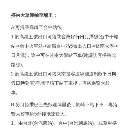
搭乘大眾運輸至埔里：
A:可搭乘高鐵至台中站後
1.於高鐵五號出口可搭乘
台灣好行日月潭線
(台中干城
站->台中火車站->高鐵台中站5號出入口->暨南大學->
日月潭)，途中可在暨南大學站下車(建議訪客搭乘此
路線)。
2.於高鐵五號出口可搭乘南投客運經國道6號(
平日與
假日時刻表
)至埔里崎下站下車後，再搭乘暨大校
車。
B:另可搭乘巴士先抵達埔里後，於崎下站下車，再搭
暨大校車約5分鐘抵達暨大。
1、由台北(台汽西站)、台中(台汽朝馬站)、或草屯搭