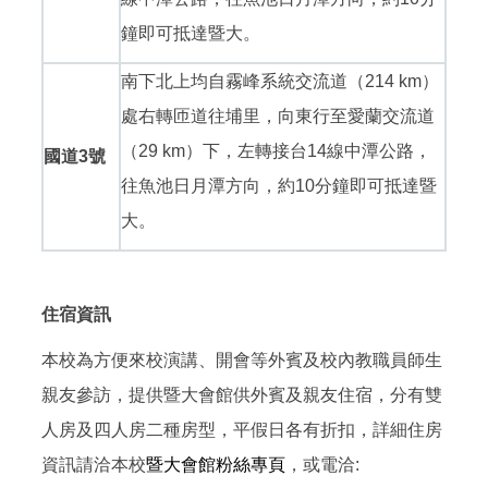
鐘即可抵達暨大。
南下北上均自霧峰系統交流道（214 km）
處右轉匝道往埔里，向東行至愛蘭交流道
（29 km）下，左轉接台14線中潭公路，
國道3號
往魚池日月潭方向，約10分鐘即可抵達暨
大。
住宿資訊
本校為方便來校演講、開會等外賓及校內教職員師生
親友參訪，提供暨大會館供外賓及親友住宿，分有雙
人房及四人房二種房型，平假日各有折扣，詳細住房
資訊請洽本校
暨大會館粉絲專頁
，或電洽: