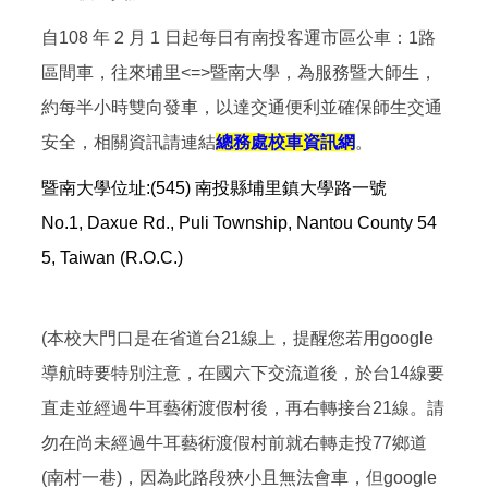
自108 年 2 月 1 日起每日有南投客運市區公車：1路
區間車，往來埔里<=>暨南大學，為服務暨大師生，
約每半小時雙向發車，以達交通便利並確保師生交通
安全，相關資訊請連結
總務處校車資訊網
。
暨南大學位址:(545) 南投縣埔里鎮大學路一號
No.1, Daxue Rd., Puli Township, Nantou County 54
5, Taiwan (R.O.C.)
(本校大門口是在省道台21線上，提醒您若用google
導航時要特別注意，在國六下交流道後，於台14線要
直走並經過牛耳藝術渡假村後，再右轉接台21線。請
勿在尚未經過牛耳藝術渡假村前就右轉走投77鄉道
(南村一巷)，因為此路段狹小且無法會車，但google