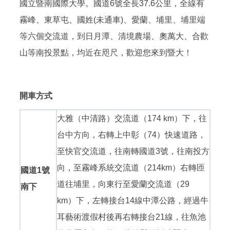
國立暨南國際大學。國道6號全長37.6公里，全線有
霧峰、東草屯、國姓(未通車)、愛蘭、埔里、埔里端
等六個交流道，到日月潭、清境農場、奧萬大、合歡
山等南投景點，均近在咫尺，歡迎您來到暨大！
開車方式
大雅（中清路）交流道（174 km）下，往
台中方向，右轉上中彰（74）快速道路，
至快官交流道，往南轉國道3號，往南投方
向，至霧峰系統交流道（214km）右轉匝
國道1號
道往埔里，向東行至愛蘭交流道（29
南下
km）下，左轉接台14線中潭公路，經過牛
耳藝術渡假村後再右轉接台21線，往魚池