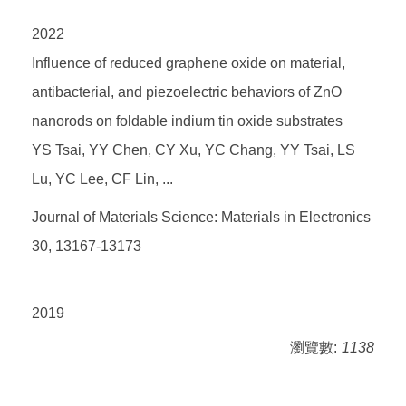
2022
Influence of reduced graphene oxide on material,
antibacterial, and piezoelectric behaviors of ZnO
nanorods on foldable indium tin oxide substrates
YS Tsai, YY Chen, CY Xu, YC Chang, YY Tsai, LS
Lu, YC Lee, CF Lin, ...
Journal of Materials Science: Materials in Electronics
30, 13167-13173
2019
瀏覽數:
1138