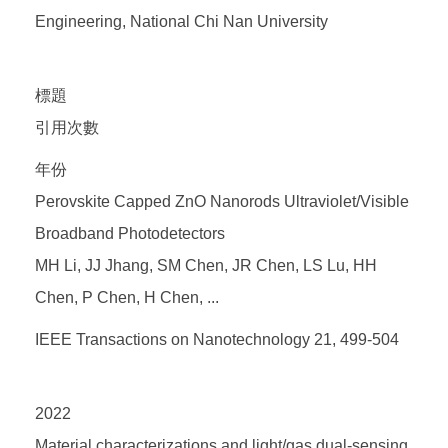
Engineering, National Chi Nan University
標題
引用次數
年份
Perovskite Capped ZnO Nanorods Ultraviolet/Visible
Broadband Photodetectors
MH Li, JJ Jhang, SM Chen, JR Chen, LS Lu, HH
Chen, P Chen, H Chen, ...
IEEE Transactions on Nanotechnology 21, 499-504
2022
Material characterizations and light/gas dual-sensing