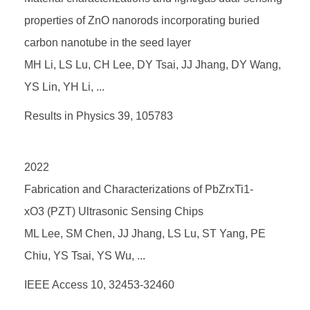
properties of ZnO nanorods incorporating buried
carbon nanotube in the seed layer
MH Li, LS Lu, CH Lee, DY Tsai, JJ Jhang, DY Wang,
YS Lin, YH Li, ...
Results in Physics 39, 105783
2022
Fabrication and Characterizations of PbZrxTi1-
xO3 (PZT) Ultrasonic Sensing Chips
ML Lee, SM Chen, JJ Jhang, LS Lu, ST Yang, PE
Chiu, YS Tsai, YS Wu, ...
IEEE Access 10, 32453-32460