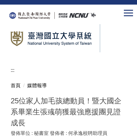
跳
到
主
要
內
容
區
:::
首頁
媒體報導
25位家人加毛孩總動員！暨大國企
系畢業生張彧萌獲最強應援團見證
成長
發佈單位 :
秘書室
發佈者 :
何承逸校聘助理員