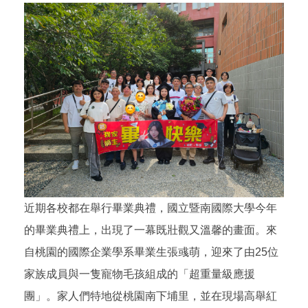
近期各校都在舉行畢業典禮，國立暨南國際大學今年
的畢業典禮上，出現了一幕既壯觀又溫馨的畫面。來
自桃園的國際企業學系畢業生張彧萌，迎來了由25位
家族成員與一隻寵物毛孩組成的「超重量級應援
團」。家人們特地從桃園南下埔里，並在現場高舉紅