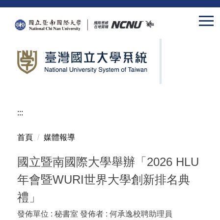
跳
到
主
要
內
容
區
:::
首頁
媒體報導
國立暨南國際大學舉辦「2026 HLU
年會暨WURI世界大學創新排名典
禮」
發佈單位 :
秘書室
發佈者 :
何承逸校聘助理員