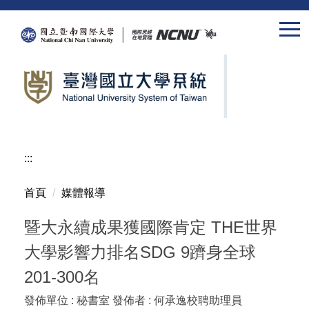
跳
到
主
要
內
容
區
:::
首頁
媒體報導
暨大永續成果獲國際肯定 THE世界
大學影響力排名SDG 9躋身全球
201-300名
發佈單位 :
秘書室
發佈者 :
何承逸校聘助理員