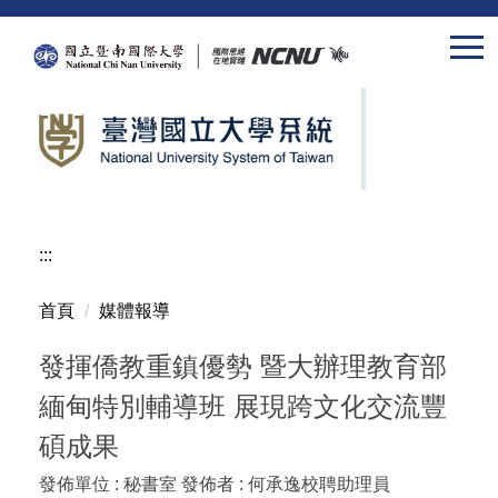
跳
到
主
要
內
容
區
:::
首頁
媒體報導
發揮僑教重鎮優勢 暨大辦理教育部
緬甸特別輔導班 展現跨文化交流豐
碩成果
發佈單位 :
秘書室
發佈者 :
何承逸校聘助理員