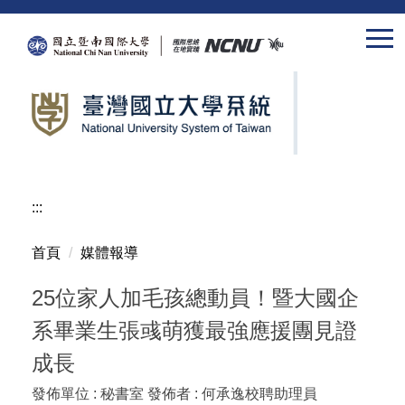
跳
到
主
要
內
容
區
:::
首頁
媒體報導
25位家人加毛孩總動員！暨大國企
系畢業生張彧萌獲最強應援團見證
成長
發佈單位 :
秘書室
發佈者 :
何承逸校聘助理員