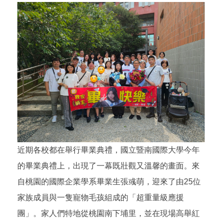
近期各校都在舉行畢業典禮，國立暨南國際大學今年
的畢業典禮上，出現了一幕既壯觀又溫馨的畫面。來
自桃園的國際企業學系畢業生張彧萌，迎來了由25位
家族成員與一隻寵物毛孩組成的「超重量級應援
團」。家人們特地從桃園南下埔里，並在現場高舉紅