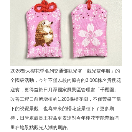
2026暨大櫻花季名列交通部觀光署「觀光雙年曆」的
全國級活動，今年不僅以校內原有的3,000株名貴櫻花
迎賓，更得益於日月潭國家風景區管理處「千櫻園」
改善工程日前所增植的1,200棵櫻花樹，不僅豐盛了當
下的視覺景觀，也為未來的櫻花盛景種下了更多期
待，日管處處長王智益更表達對今年櫻花季能帶動埔
里在地景點觀光人潮的期許。