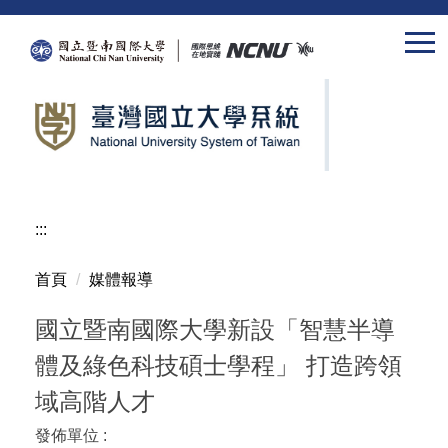
跳
到
主
要
內
容
區
:::
首頁
媒體報導
國立暨南國際大學新設「智慧半導
體及綠色科技碩士學程」 打造跨領
域高階人才
發佈單位 :