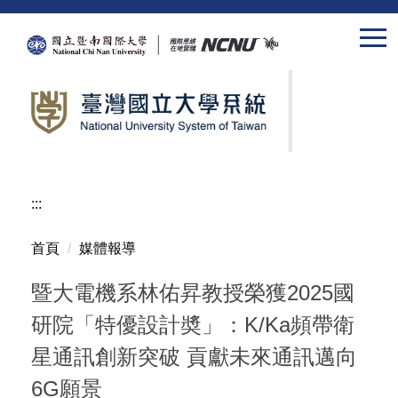
跳
到
主
要
內
容
區
:::
首頁
媒體報導
暨大電機系林佑昇教授榮獲2025國
研院「特優設計奬」：K/Ka頻帶衛
星通訊創新突破 貢獻未來通訊邁向
6G願景