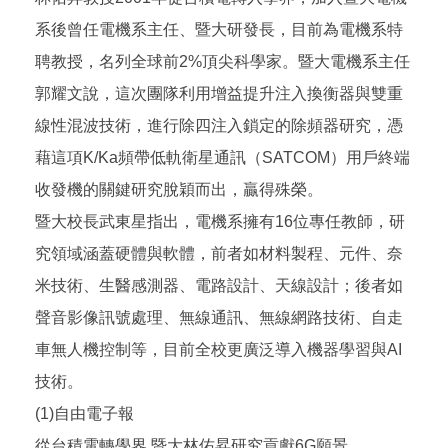
系後曾任電機系主任、暨大研發長，目前為電機系特
聘教授，名列全球前2%頂尖科學家。暨大電機系主任
郭耀文說，這次團隊利用增益提升注入換衡器與雙重
線性混波技術，進行除四注入鎖定的除頻器研究，憑
藉這項K/Ka頻帶低軌衛星通訊（SATCOM）用戶終端
收發機的關鍵研究脫穎而出，贏得殊榮。
暨大校長武東星指出，電機系擁有16位專任教師，研
究領域涵蓋硬體與軟體，前者如材料製程、元件、奈
米技術、生醫感測器、電路設計、天線設計；後者如
聲音影像訊號處理、無線通訊、無線網路技術、自走
車無人機控制等，目前全校更廣泛導入機器學習與AI
技術。
(1)自由電子報
從台積電轉學界 暨大林佑昇研究貢獻6G願景