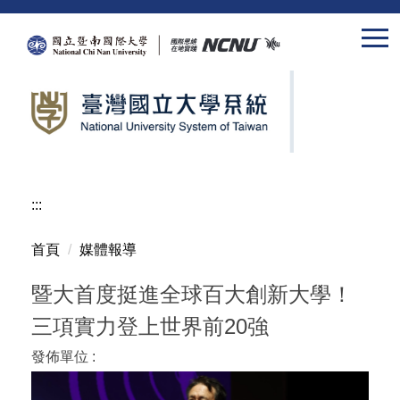
跳
到
主
要
內
容
區
:::
首頁
媒體報導
暨大首度挺進全球百大創新大學！
三項實力登上世界前20強
發佈單位 :