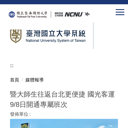
跳
到
主
要
內
容
區
:::
首頁
媒體報導
暨大師生往返台北更便捷 國光客運
9/8日開通專屬班次
發佈單位 :