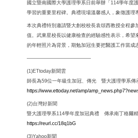
國立暨南國際大學護理學系日前舉辦「114學年度
學習的重要里程碑。典禮現場溫馨感人，象徵護理
本次典禮特別邀請暨大創校校長袁頌西教授全程參
值。武東星校長以健康檢查的經驗感性表示，希望
的年輕照片為背景，期勉加冠生要把醫護工作當成
—————————————
(1)ETtoday新聞雲
師長為59位一年級生加冠、傳光 暨大護理學系傳
https://www.ettoday.net/amp/amp_news.php7?ne
(2)台灣好新聞
暨大護理學系114學年度加冠典禮 傳承南丁格爾
https://reurl.cc/18q1bG
(3)Yahoo新聞