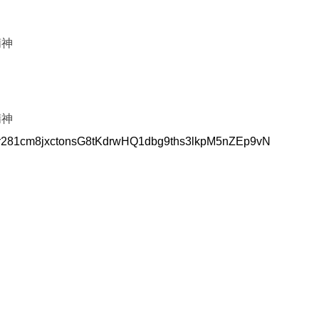
精神
精神
wJUr281cm8jxctonsG8tKdrwHQ1dbg9ths3lkpM5nZEp9vN