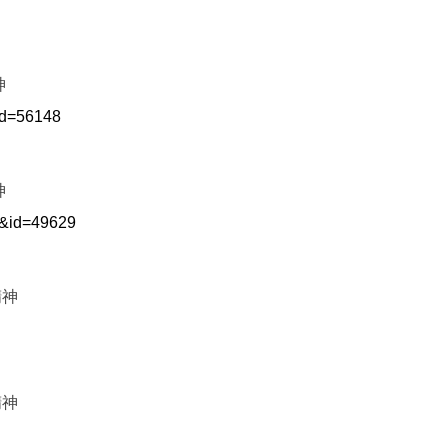
神
&id=56148
神
st&id=49629
精神
精神