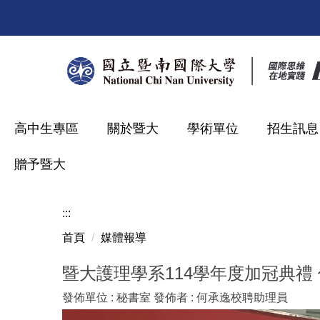
跳
到
主
要
內
容
區
高中生專區
關於暨大
學術單位
招生訊息
贈予暨大
:::
首頁
媒體報導
暨大護理學系114學年度加冠典禮
發佈單位 :
秘書室
發佈者 :
何承逸校聘助理員