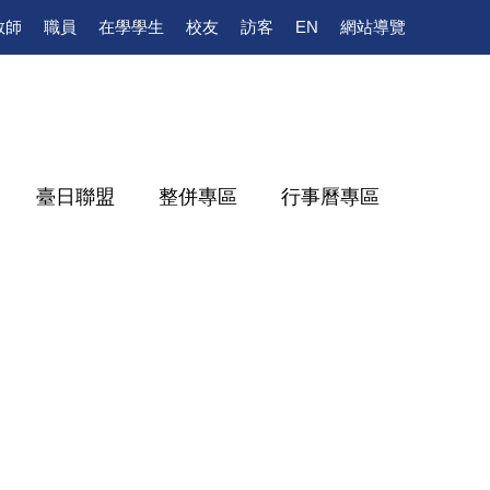
教師
職員
在學學生
校友
訪客
EN
網站導覽
臺日聯盟
整併專區
行事曆專區