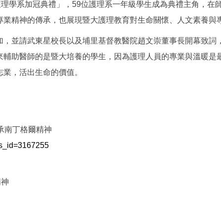
護理學系加冠典禮」，59位護理系一年級學生成為典禮主角，在
專業精神的傳承，也展現暨大護理教育對生命關懷、人文素養與
加，並請武東星校長以及埔里基督教醫院趙文崇董事長開幕致詞
來輔助醫師的是暨大培養的學生，因為護理人員的專業與溫暖是最
志業，活出生命的價值。
承南丁格爾精神
ws_id=3167255
精神