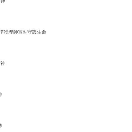
精神
位準護理師宣誓守護生命
精神
神
神