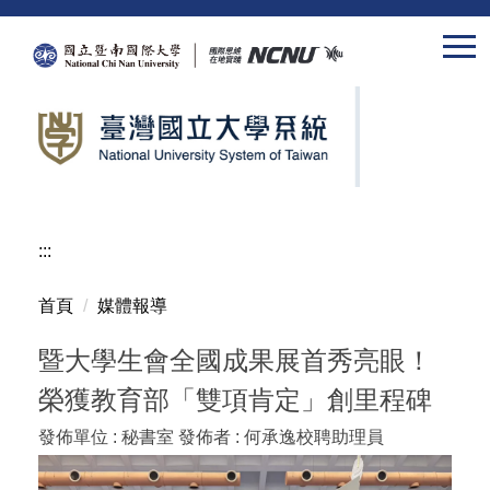
跳
到
主
要
內
容
區
:::
首頁
媒體報導
暨大學生會全國成果展首秀亮眼！
榮獲教育部「雙項肯定」創里程碑
發佈單位 :
秘書室
發佈者 :
何承逸校聘助理員